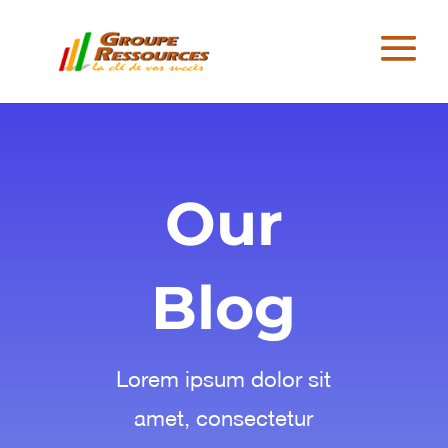
Our
Blog
Lorem ipsum dolor sit
amet, consectetur