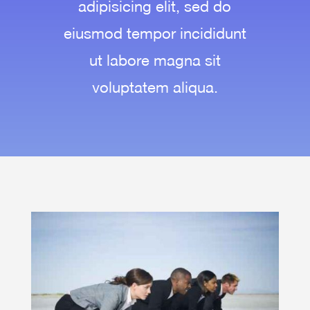
adipisicing elit, sed do
eiusmod tempor incididunt
ut labore magna sit
voluptatem aliqua.