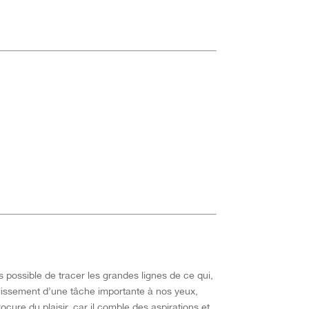
is possible de tracer les grandes lignes de ce qui,
mplissement d’une tâche importante à nos yeux,
ocure du plaisir, car il comble des aspirations et