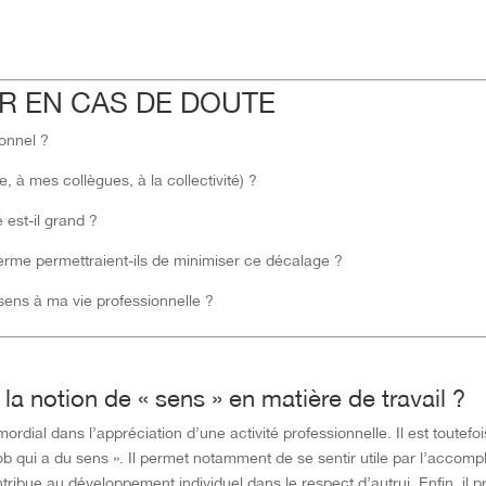
ER EN CAS DE DOUTE
ionnel ?
e, à mes collègues, à la collectivité) ?
 est-il grand ?
terme permettraient-ils de minimiser ce décalage ?
sens à ma vie professionnelle ?
la notion de « sens » en matière de travail ?
mordial dans l’appréciation d’une activité professionnelle. Il est toutefo
job qui a du sens ». Il permet notamment de se sentir utile par l’acco
ribue au développement individuel dans le respect d’autrui. Enfin, il pr