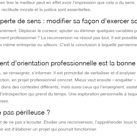
 tirer le meilleur peut en effet avoir l’impression que cela a du sens.
 rectitude morale et la justice sont essentielles.
 perte de sens : modifier sa façon d’exercer 
nément. Déplacer le curseur, ajouter ou éliminer quelques variables per
ement professionnel ? La reconversion ne résout pas tout. Il est possibl
la même entreprise ou ailleurs. C’est la conclusion à laquelle parvienne
 d’orientation professionnelle est la bonne 
 se renseigner, s’informer. Il est primordial de verbaliser et d’analyser 
ction, en projet professionnel concret. Mieux vaut ensuite « enquêter »
le dans des contextes différents, mais aussi ceux qui l’enseignent, assi
 d’introspection qui prend du temps. Une exploration personnelle à la
nses.
 pas périlleuse ?
est de ne pas s’écouter. Etudier une reconversion, l’appréhender sous to
ir est d’élaborer un projet qui pourrait fonctionner.