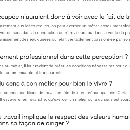
ccupée n’auraient donc à voir avec le fait de t
ontrairement aux idées reçues, on peut exercer un métier absolument vi
rouver du sens dans la conception de rétroviseurs ou dans la vente de pro
ssainissement des eaux usées qui était véritablement passionnée par so
nnement professionnel dans cette perception ?
 au métier, il leur revient de créer les conditions nécessaires pour que
ante, communicante et transparente.
du sens à son métier pour bien le vivre ?
 bonnes conditions de travail en tête de leurs préoccupations. Certa
rs. Il est avéré, en revanche, qu’exercer un métier qui a du sens est 
u travail implique le respect des valeurs huma
ans sa façon de diriger ?